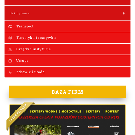
Szkoły tańca
0
Transport
Turystyka i rozrywka
Urzędy i instytucje
Usługi
Zdrowie i uroda
BAZA FIRM
Y
Ż
N
A
R
B
R
E
D
I
L