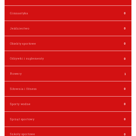
Gimnastyka
0
Jeździectwo
0
Obiekty sportowe
0
Odżywki i suplementy
0
Rowery
1
Siłownia i fitness
0
Sporty wodne
0
Sprzęt sportowy
0
Szkoły sportowe
0