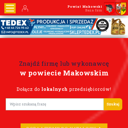
Powiat Makowski
Baza firm
Znajdź firmę lub wykonawcę
w powiecie Makowskim
Dołącz do
lokalnych
przedsiębiorców!
Lorem ipsum