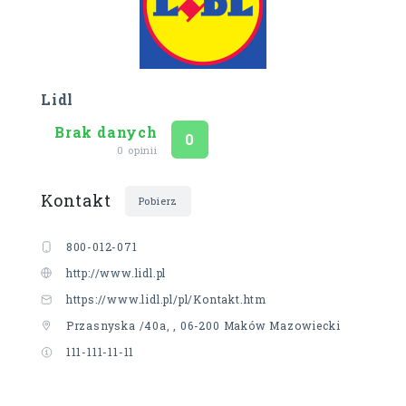
Lidl
Brak danych
Ocena
na 5
0
0 opinii
Kontakt
Pobierz
800-012-071
http://www.lidl.pl
https://www.lidl.pl/pl/Kontakt.htm
Przasnyska /40a, , 06-200 Maków Mazowiecki
111-111-11-11