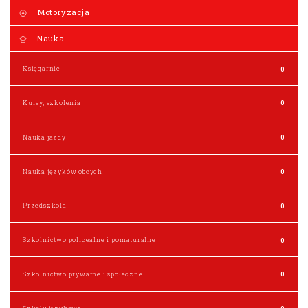
Motoryzacja
Nauka
Księgarnie
0
Kursy, szkolenia
0
Nauka jazdy
0
Nauka języków obcych
0
Przedszkola
0
Szkolnictwo policealne i pomaturalne
0
Szkolnictwo prywatne i społeczne
0