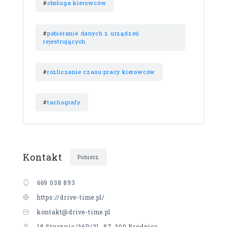
#
obsługa kierowców
#
pobieranie danych z urządzeń
rejestrujących
#
rozliczanie czasu pracy kierowców
#
tachografy
Kontakt
Pobierz
669 038 893
https://drive-time.pl/
kontakt@drive-time.pl
18 Stycznia/36D/21, 87-300 Brodnica