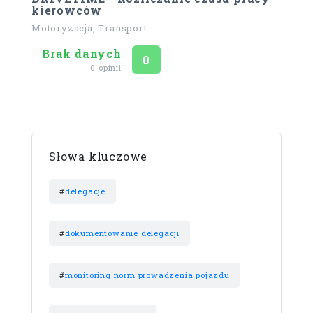
kierowców
Motoryzacja, Transport
Brak danych
Ocena
na 5
0
0 opinii
Słowa kluczowe
#
delegacje
#
dokumentowanie delegacji
#
monitoring norm prowadzenia pojazdu