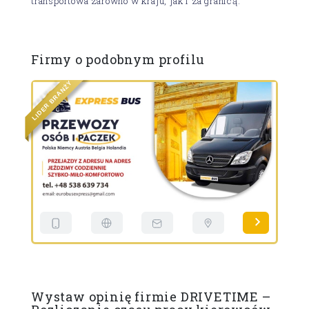
transportowa zarówno w kraju, jak i za granicą.
Firmy o podobnym profilu
Y
Ż
N
A
R
B
R
E
E
D
D
I
I
L
L
Wystaw opinię firmie DRIVETIME –