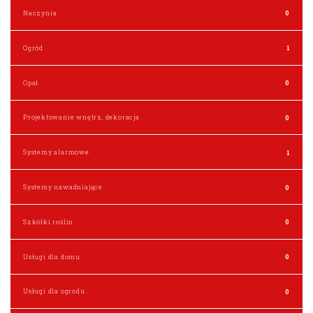
Naczynia
0
Ogród
1
Opał
0
Projektowanie wnętrz, dekoracja
0
Systemy alarmowe
1
Systemy nawadniające
0
Szkółki roślin
0
Usługi dla domu
0
Usługi dla ogrodu
0