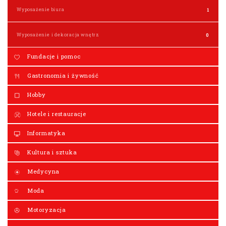
Wyposażenie biura
1
Wyposażenie i dekoracja wnętrz
0
Fundacje i pomoc
Gastronomia i żywność
Hobby
Hotele i restauracje
Informatyka
Kultura i sztuka
Medycyna
Moda
Motoryzacja