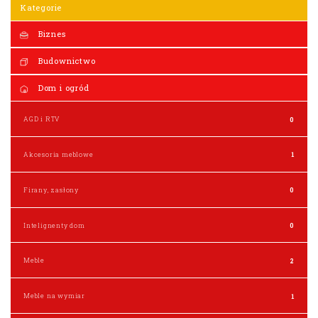
Kategorie
Biznes
Budownictwo
Dom i ogród
AGD i RTV
0
Akcesoria meblowe
1
Firany, zasłony
0
Intelignenty dom
0
Meble
2
Meble na wymiar
1