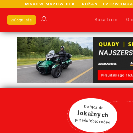
MAKÓW MAZOWIECKI
RÓŻAN
CZERWONK
Baza firm
O 
Zaloguj się
Dołącz do
lokalnych
przedsiębiorców!