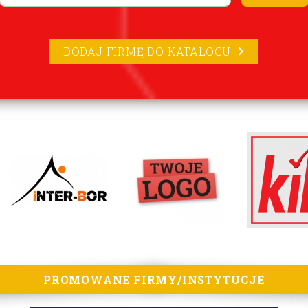
DODAJ FIRMĘ DO KATALOGU
PROMOWANE FIRMY/INSTYTUCJE