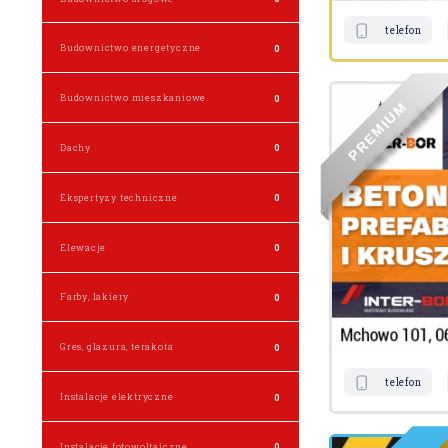
telefon
Budownictwo energetyczne
0
Budownictwo mieszkaniowe
0
M
U
I
M
E
R
Dachy
0
P
Ekspertyzy techniczne
0
Elewacje
0
Farby, lakiery
0
Gres, glazura, terakota
0
telefon
Instalacje elektryczne
0
Instalacje fotowoltaiczne
0