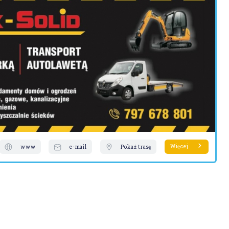
Więcej
www
e-mail
Pokaż trasę