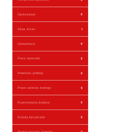
Ogrzewanie
0
Okna, drzwi
1
Oświetlenie
0
Piece, kominki
0
Posadzki, podłogi
0
Prace ziemne, wykopy
5
Rusztowania, drabiny
0
Schody, balustrady
0
Serwis sprzętu, maszyn
0