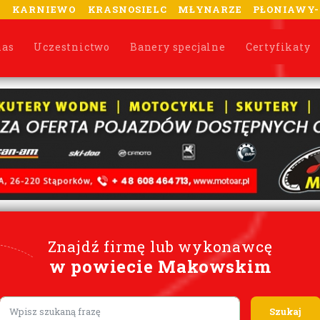
A
KARNIEWO
KRASNOSIELC
MŁYNARZE
PŁONIAWY
nas
Uczestnictwo
Banery specjalne
Certyfikaty
Znajdź firmę lub wykonawcę
w powiecie Makowskim
Lorem ipsum