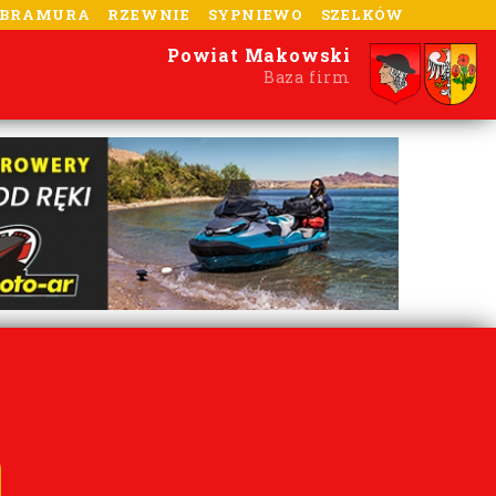
-BRAMURA
RZEWNIE
SYPNIEWO
SZELKÓW
Powiat Makowski
Baza firm