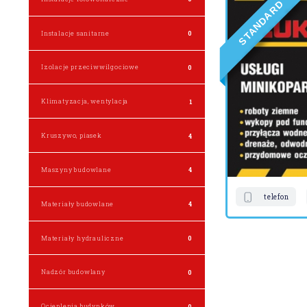
D
R
A
D
N
A
Instalacje sanitarne
0
T
S
Izolacje przeciwwilgociowe
0
Klimatyzacja, wentylacja
1
Kruszywo, piasek
4
Maszyny budowlane
4
telefon
Materiały budowlane
4
Materiały hydrauliczne
0
Nadzór budowlany
0
Ocieplenia budynków
0