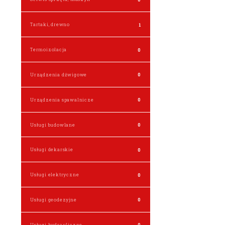
Tartaki, drewno
1
Termoizolacja
0
Urządzenia dźwigowe
0
Urządzenia spawalnicze
0
Usługi budowlane
0
Usługi dekarskie
0
Usługi elektryczne
0
Usługi geodezyjne
0
Usługi hydrauliczne
0