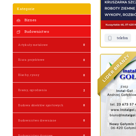
Kategorie
Biznes
Budownictwo
telefon
Artykuły metalowe
0
Y
Ż
N
Biura projektowe
0
A
R
B
R
E
Blachy, rynny
0
D
I
L
Bramy, ogrodzenia
2
Budowa obiektów sportowych
0
Budownictwo drewniane
0
Budownictwo drogowe
0