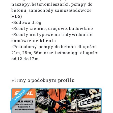
naczepy, betonomieszarki, pompy do
betonu, samochody samozaładowcze
HDS)
-Budowa dróg
-Roboty ziemne, drogowe, budowlane
-Roboty nietypowe na indywidualne
zamówienie klienta
-Posiadamy pompy do betonu długości
21m, 28m, 36m oraz taśmociągi długości
od 12 do 17m.
Firmy o podobnym profilu
D
R
A
D
N
A
T
E
S
D
I
L