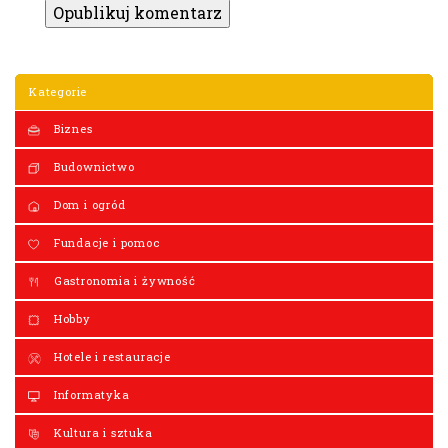
Kategorie
Biznes
Budownictwo
Dom i ogród
Fundacje i pomoc
Gastronomia i żywność
Hobby
Hotele i restauracje
Informatyka
Kultura i sztuka