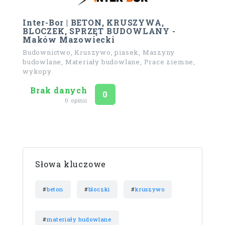
Inter-Bor | BETON, KRUSZYWA,
BLOCZEK, SPRZĘT BUDOWLANY -
Maków Mazowiecki
Budownictwo, Kruszywo, piasek, Maszyny
budowlane, Materiały budowlane, Prace ziemne,
wykopy
Brak danych
Ocena
na 5
0
0 opinii
Słowa kluczowe
#
beton
#
bloczki
#
kruszywo
#
materiały budowlane