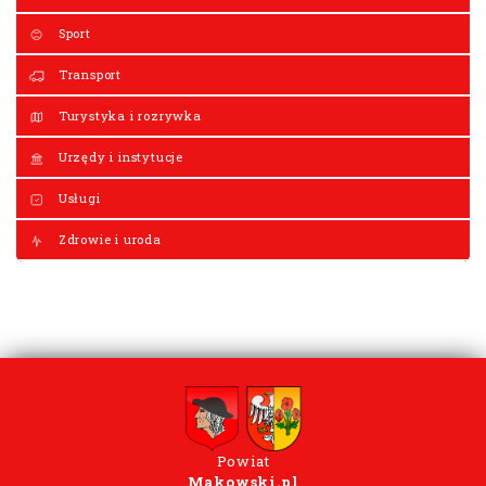
Sport
Transport
Turystyka i rozrywka
Urzędy i instytucje
Usługi
Zdrowie i uroda
Powiat
Makowski.pl