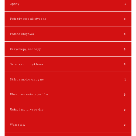
Opony
1
Pojazdy specjalistyczne
0
Pomoc drogowa
0
Przyczepy, naczepy
0
Serwisy motocyklowe
0
Sklepy motoryzacyjne
1
Ubezpieczenia pojazdów
0
Usługi motoryzacyjne
0
Warsztaty
2