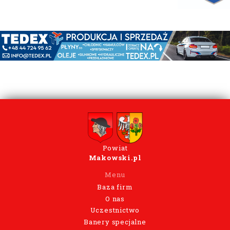
Powiat
Makowski.pl
Menu
Baza firm
O nas
Uczestnictwo
Banery specjalne