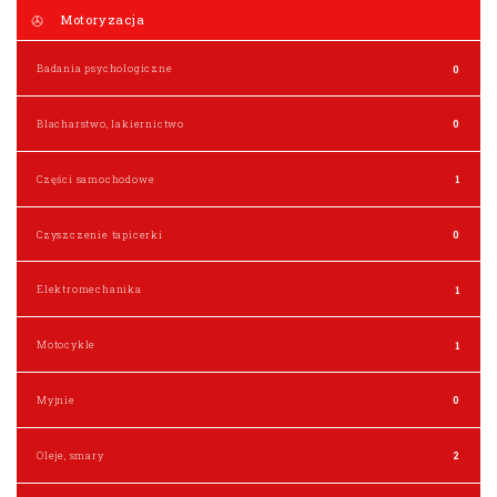
Motoryzacja
Badania psychologiczne
0
Blacharstwo, lakiernictwo
0
Części samochodowe
1
Czyszczenie tapicerki
0
Elektromechanika
1
Motocykle
1
Myjnie
0
Oleje, smary
2