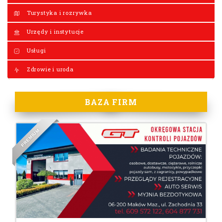
Turystyka i rozrywka
Urzędy i instytucje
Usługi
Zdrowie i uroda
BAZA FIRM
M
U
I
M
E
R
P