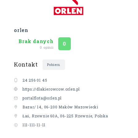
orlen
Brak danych
Ocena
na 5
0
0 opinii
Kontakt
Pobierz
24 256 01 45
https://dlakierowcow.orlen.pl
portalflota@orlen.pl
Bazar/ 14, 06-200 Maków Mazowiecki
Łaś, Rzewnie 60A, 06-225 Rzewnie, Polska
111-111-11-11