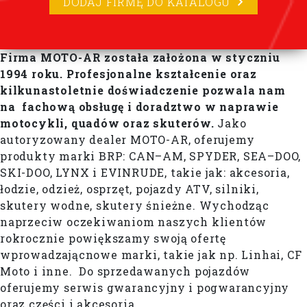
DODAJ FIRMĘ DO KATALOGU
Firma MOTO-AR została założona w styczniu
1994 roku. Profesjonalne kształcenie oraz
kilkunastoletnie doświadczenie pozwala nam
na fachową obsługę i doradztwo w naprawie
motocykli, quadów oraz skuterów.
Jako
autoryzowany dealer MOTO-AR, oferujemy
produkty marki BRP: CAN–AM, SPYDER, SEA–DOO,
SKI-DOO, LYNX i EVINRUDE, takie jak: akcesoria,
łodzie, odzież, osprzęt, pojazdy ATV, silniki,
skutery wodne, skutery śnieżne. Wychodząc
naprzeciw oczekiwaniom naszych klientów
rokrocznie powiększamy swoją ofertę
wprowadzającnowe marki, takie jak np. Linhai, CF
Moto i inne. Do sprzedawanych pojazdów
oferujemy serwis gwarancyjny i pogwarancyjny
oraz części i akcesoria.