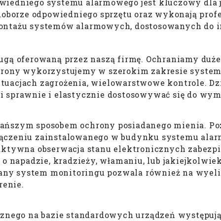
wiedniego systemu alarmowego jest kluczowy dla 
doborze odpowiedniego sprzętu oraz wykonają profes
montażu systemów alarmowych, dostosowanych do i
ugą oferowaną przez naszą firmę. Ochraniamy duże
hrony wykorzystujemy w szerokim zakresie system
tuacjach zagrożenia, wielowarstwowe kontrole. Dz
i sprawnie i elastycznie dostosowywać się do wym
ańszym sposobem ochrony posiadanego mienia. Poz
łączeniu zainstalowanego w budynku systemu ala
 aktywna obserwacja stanu elektronicznych zabezp
 o napadzie, kradzieży, włamaniu, lub jakiejkolwi
any system monitoringu pozwala również na wyel
renie.
icznego na bazie standardowych urządzeń występuj