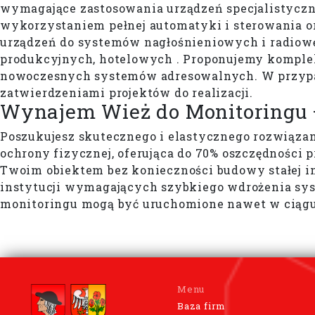
wymagające zastosowania urządzeń specjalistycz
wykorzystaniem pełnej automatyki i sterowania o
urządzeń do systemów nagłośnieniowych i radiow
produkcyjnych, hotelowych . Proponujemy kompl
nowoczesnych systemów adresowalnych. W przy
zatwierdzeniami projektów do realizacji.
Wynajem Wież do Monitoringu 
Poszukujesz skutecznego i elastycznego rozwiąza
ochrony fizycznej, oferująca do 70% oszczędnośc
Twoim obiektem bez konieczności budowy stałej in
instytucji wymagających szybkiego wdrożenia syst
monitoringu mogą być uruchomione nawet w ciągu
Menu
Baza firm