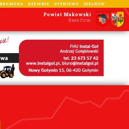
-BRAMURA
RZEWNIE
SYPNIEWO
SZELKÓW
Powiat Makowski
Baza firm