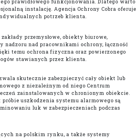
jego prawidłowego funkcjonowania. Dlatego warto
jonalną instalację. Agencja Ochrony Cobra oferuje
ndywidualnych potrzeb klienta.
 zakłady przemysłowe, obiekty biurowe,
y nadzoru nad pracownikami ochrony, łączność
ięki temu ochrona fizyczna oraz powierzonego
ogów stawianych przez klienta.
wala skutecznie zabezpieczyć cały obiekt lub
rmowego z niezależnym od niego Centrum
ieczeń zainstalowanych w chronionym obiekcie.
ek próbie uszkodzenia systemu alarmowego są
iminowaniu luk w zabezpieczeniach podczas
ących na polskim rynku, a także systemy