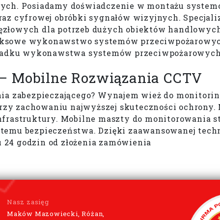
nych. Posiadamy doświadczenie w montażu systemó
raz cyfrowej obróbki sygnałów wizyjnych. Specjal
ęzłowych dla potrzeb dużych obiektów handlowyc
eksowe wykonawstwo systemów przeciwpożarowych
padku wykonawstwa systemów przeciwpożarowych
– Mobilne Rozwiązania CCTV
nia zabezpieczającego? Wynajem wież do monitorin
i przy zachowaniu najwyższej skuteczności ochron
frastruktury. Mobilne maszty do monitorowania st
emu bezpieczeństwa. Dzięki zaawansowanej technol
 24 godzin od złożenia zamówienia
Nasz zasięg
Maków Mazowiecki, Różan,