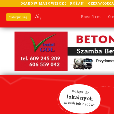
MAKÓW MAZOWIECKI
RÓŻAN
CZERWONK
Baza firm
O 
Zaloguj się
Dołącz do
lokalnych
przedsiębiorców!