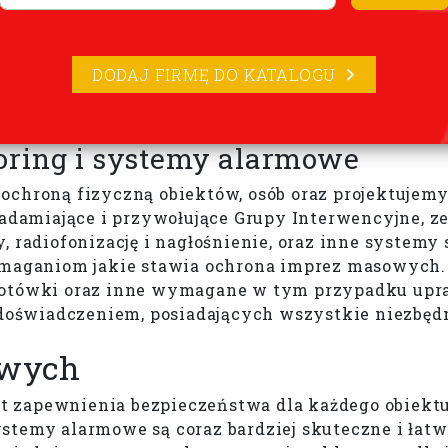
DODAJ FIRMĘ DO KATALOGU
oring i systemy alarmowe
ochroną fizyczną obiektów, osób oraz projektujemy
damiające i przywołujące Grupy Interwencyjne, z
 radiofonizację i nagłośnienie, oraz inne systemy 
wymaganiom jakie stawia ochrona imprez masowych
 gotówki oraz inne wymagane w tym przypadku up
oświadczeniem, posiadających wszystkie niezbędn
owych
 zapewnienia bezpieczeństwa dla każdego obiektu,
stemy alarmowe są coraz bardziej skuteczne i łatw