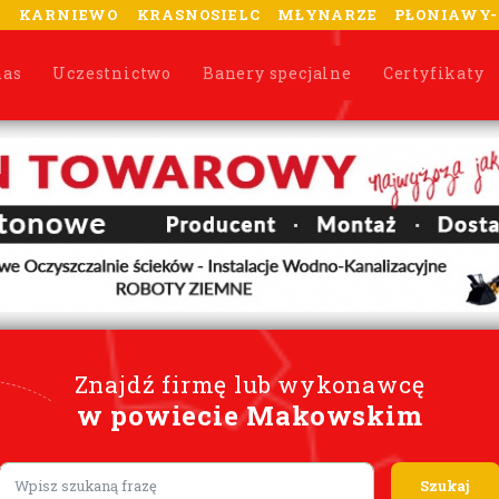
A
KARNIEWO
KRASNOSIELC
MŁYNARZE
PŁONIAWY
nas
Uczestnictwo
Banery specjalne
Certyfikaty
Znajdź firmę lub wykonawcę
w powiecie Makowskim
Lorem ipsum