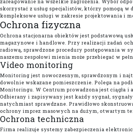
zareagowanie na wszelkie zagrożenia. Wybór odpo
skorzystać z usług specjalistów, którzy pomogą w 
kompleksowe usługi w zakresie projektowania i 
Ochrona
fizyczna
Ochrona stacjonarna obiektów jest podstawową usł
magazynowe i handlowe. Przy realizacji zadań oc
radiową, sprawdzone procedury postępowania w sy
naszemu zespołowi mienia może przebiegać w pełn
Video monitoring
Monitoring jest nowoczesnym, sprawdzonym i najt
dowolnie wskazane pomieszczenie. Polega na pod
Monitoringu. W Centrum prowadzona jest ciągła i
Odbierany i zapisywany jest każdy sygnał, sygnały
natychmiast sprawdzane. Prawidłowo skonstruow
ochrony imprez masowych na dużym, otwartym te
Ochrona techniczna
Firma realizuje systemy zabezpieczenia elektron