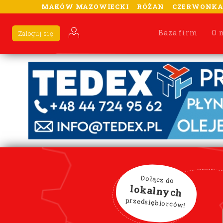
MAKÓW MAZOWIECKI
RÓŻAN
CZERWONK
Baza firm
O 
Zaloguj się
Dołącz do
lokalnych
przedsiębiorców!