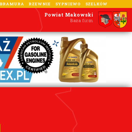
-BRAMURA
RZEWNIE
SYPNIEWO
SZELKÓW
Powiat Makowski
Baza firm