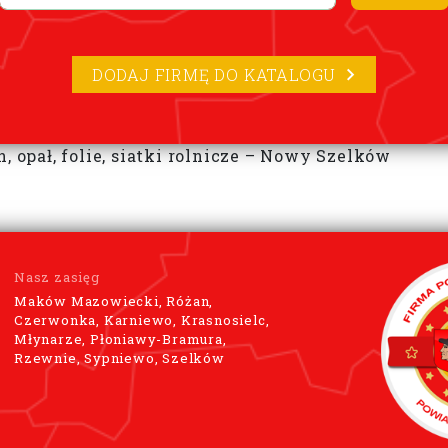
DODAJ FIRMĘ DO KATALOGU
, opał, folie, siatki rolnicze – Nowy Szelków
Nasz zasięg
Maków Mazowiecki, Różan,
Czerwonka, Karniewo, Krasnosielc,
Młynarze, Płoniawy-Bramura,
Rzewnie, Sypniewo, Szelków