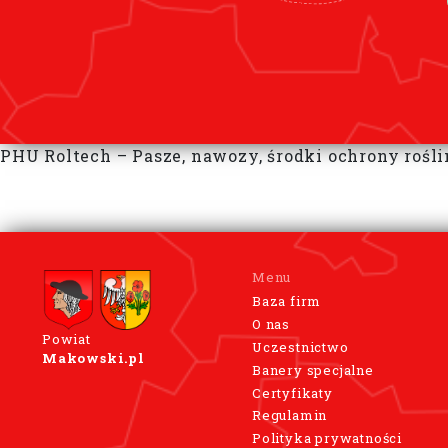
PHU Roltech – Pasze, nawozy, środki ochrony roślin
Menu
Baza firm
O nas
Powiat
Uczestnictwo
Makowski.pl
Banery specjalne
Certyfikaty
Regulamin
Polityka prywatności