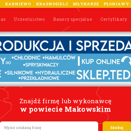
A
KARNIEWO
KRASNOSIELC
MŁYNARZE
PŁONIAWY
nas
Uczestnictwo
Banery specjalne
Certyfikaty
Znajdź firmę lub wykonawcę
w powiecie Makowskim
Lorem ipsum