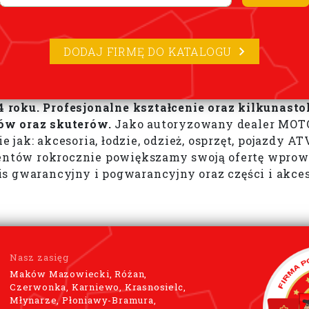
DODAJ FIRMĘ DO KATALOGU
 roku. Profesjonalne kształcenie oraz kilkunas
ów oraz skuterów.
Jako autoryzowany dealer MOTO
ak: akcesoria, łodzie, odzież, osprzęt, pojazdy ATV
ów rokrocznie powiększamy swoją ofertę wprowadz
 gwarancyjny i pogwarancyjny oraz części i akces
Nasz zasięg
Maków Mazowiecki, Różan,
Czerwonka, Karniewo, Krasnosielc,
Młynarze, Płoniawy-Bramura,