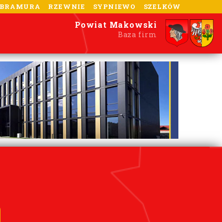
-BRAMURA
RZEWNIE
SYPNIEWO
SZELKÓW
Powiat Makowski
Baza firm