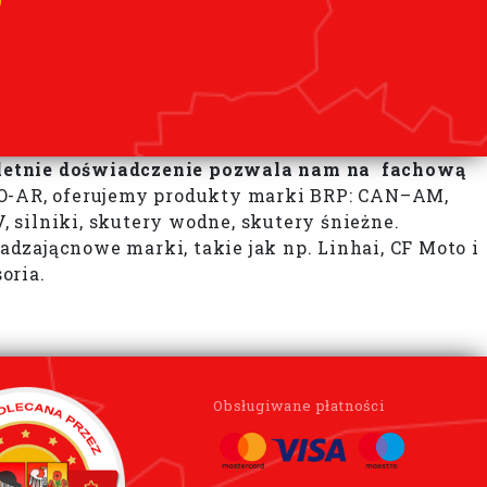
toletnie doświadczenie pozwala nam na fachową
-AR, oferujemy produkty marki BRP: CAN–AM,
, silniki, skutery wodne, skutery śnieżne.
ającnowe marki, takie jak np. Linhai, CF Moto i
oria.
Obsługiwane płatności