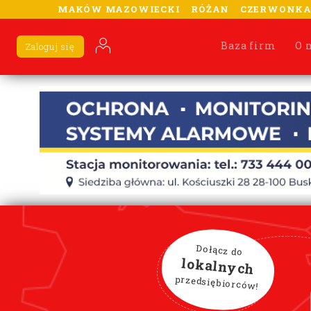
MAKÓW MAZOWIECKI
RÓŻAN
CZERWONK
Baza firm
O 
Zaloguj się
Dołącz do
lokalnych
przedsiębiorców!