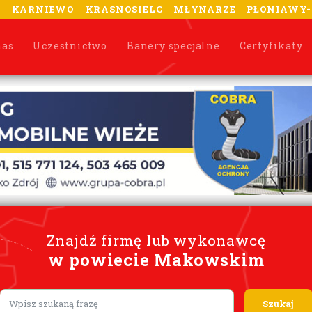
A
KARNIEWO
KRASNOSIELC
MŁYNARZE
PŁONIAWY
nas
Uczestnictwo
Banery specjalne
Certyfikaty
Znajdź firmę lub wykonawcę
w powiecie Makowskim
Lorem ipsum