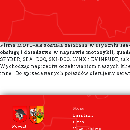
Firma MOTO-AR została założona w styczniu 1994
obsługę i doradztwo w naprawie motocykli, quad
SPYDER, SEA–DOO, SKI-DOO, LYNX i EVINRUDE, takie j
Wychodząc naprzeciw oczekiwaniom naszych klient
inne. Do sprzedawanych pojazdów oferujemy serwis
Menu
Baza firm
O nas
Powiat
Uczestnictwo