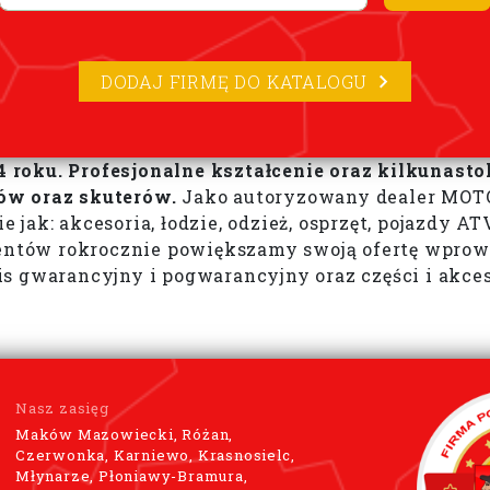
DODAJ FIRMĘ DO KATALOGU
 roku. Profesjonalne kształcenie oraz kilkunas
ów oraz skuterów.
Jako autoryzowany dealer MOTO
ak: akcesoria, łodzie, odzież, osprzęt, pojazdy ATV
ów rokrocznie powiększamy swoją ofertę wprowadz
 gwarancyjny i pogwarancyjny oraz części i akces
Nasz zasięg
Maków Mazowiecki, Różan,
Czerwonka, Karniewo, Krasnosielc,
Młynarze, Płoniawy-Bramura,