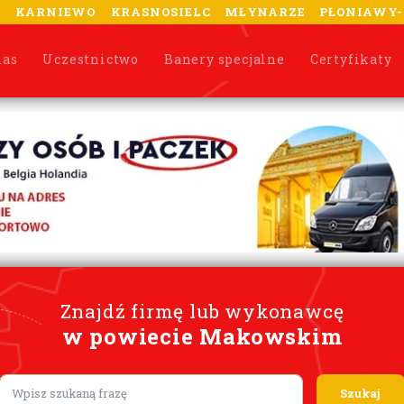
A
KARNIEWO
KRASNOSIELC
MŁYNARZE
PŁONIAWY
nas
Uczestnictwo
Banery specjalne
Certyfikaty
Znajdź firmę lub wykonawcę
w powiecie Makowskim
Lorem ipsum