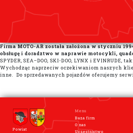
Firma MOTO-AR została założona w styczniu 1994
obsługę i doradztwo w naprawie motocykli, quad
SPYDER, SEA–DOO, SKI-DOO, LYNX i EVINRUDE, takie j
Wychodząc naprzeciw oczekiwaniom naszych klient
inne. Do sprzedawanych pojazdów oferujemy serwis
Menu
Baza firm
O nas
Powiat
Uczestnictwo