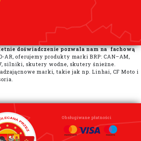
toletnie doświadczenie pozwala nam na fachową
-AR, oferujemy produkty marki BRP: CAN–AM,
, silniki, skutery wodne, skutery śnieżne.
ającnowe marki, takie jak np. Linhai, CF Moto i
oria.
Obsługiwane płatności