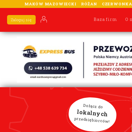
MAKÓW MAZOWIECKI
RÓŻAN
CZERWONK
Baza firm
O 
Zaloguj się
Dołącz do
lokalnych
przedsiębiorców!