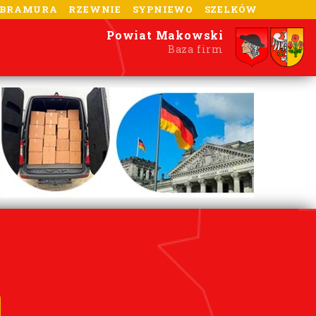
-BRAMURA
RZEWNIE
SYPNIEWO
SZELKÓW
Powiat Makowski
Baza firm