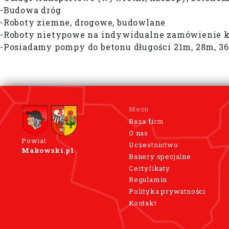
-Budowa dróg
-Roboty ziemne, drogowe, budowlane
-Roboty nietypowe na indywidualne zamówienie k
-Posiadamy pompy do betonu długości 21m, 28m, 36m
Menu
Baza firm
O nas
Powiat
Uczestnictwo
Makowski.pl
Banery specjalne
Certyfikaty
Regulamin
Polityka prywatności
Kontakt