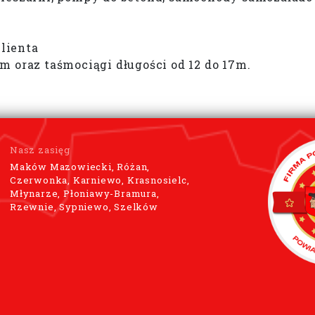
lienta
 oraz taśmociągi długości od 12 do 17m.
Nasz zasięg
Maków Mazowiecki, Różan,
Czerwonka, Karniewo, Krasnosielc,
Młynarze, Płoniawy-Bramura,
Rzewnie, Sypniewo, Szelków