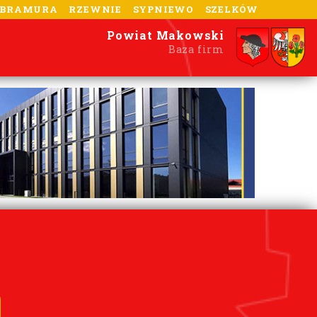
-BRAMURA
RZEWNIE
SYPNIEWO
SZELKÓW
Powiat Makowski
Baza firm