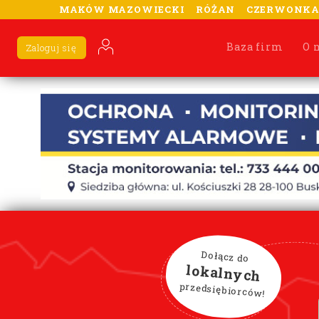
MAKÓW MAZOWIECKI
RÓŻAN
CZERWONK
Baza firm
O 
Zaloguj się
Dołącz do
lokalnych
przedsiębiorców!