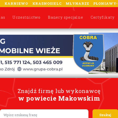
A
KARNIEWO
KRASNOSIELC
MŁYNARZE
PŁONIAWY
nas
Uczestnictwo
Banery specjalne
Certyfikaty
Znajdź firmę lub wykonawcę
w powiecie Makowskim
Lorem ipsum