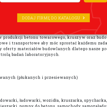
DODAJ FIRMĘ DO KATALOGU
 w produkcji betonu towarowego, kruszyw oraz bu
owe i transportowe aby móc sprostać każdemu zada
ży oferty materiałów budowlanych dlatego nasze pr
ntrolą badań laboratoryjnych.
owanych (płukanych i przesiewanych)
owarki, ładowarki, wozidła, kruszarka, spycharka,
mieszarki, pompy do betonu, samochody samozaład