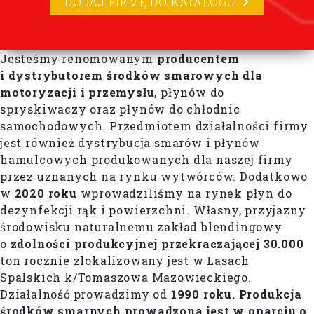
DODAJ FIRMĘ DO KATALOGU
Jesteśmy renomowanym
producentem
i dystrybutorem środków smarowych dla
motoryzacji i przemysłu
, płynów do
spryskiwaczy oraz płynów do chłodnic
samochodowych. Przedmiotem działalności firmy
jest również dystrybucja smarów i płynów
hamulcowych produkowanych dla naszej firmy
przez uznanych na rynku wytwórców. Dodatkowo
w
2020 roku
wprowadziliśmy na rynek płyn do
dezynfekcji rąk i powierzchni. Własny, przyjazny
środowisku naturalnemu zakład blendingowy
o
zdolności produkcyjnej przekraczającej
30.000
ton rocznie zlokalizowany jest w Lasach
Spalskich k/Tomaszowa Mazowieckiego.
Działalność prowadzimy od
1990 roku.
Produkcja
środków smarnych prowadzona jest w oparciu o