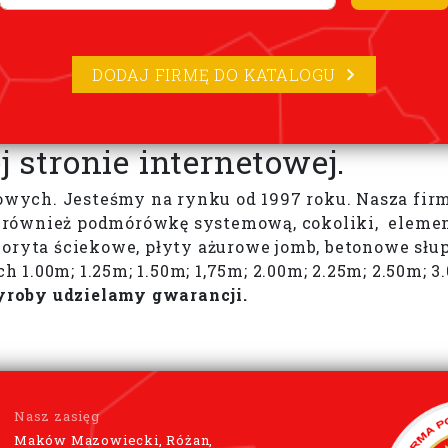
DODAJ FIRMĘ DO KATALOGU
 stronie internetowej.
ch. Jesteśmy na rynku od 1997 roku. Nasza firma 
również podmórówkę systemową, cokoliki, element
oryta ściekowe, płyty ażurowe jomb, betonowe słup
 1.00m; 1.25m; 1.50m; 1,75m; 2.00m; 2.25m; 2.50m;
roby udzielamy gwarancji.
Nasz zasięg
Maków Mazowiecki, Różan,