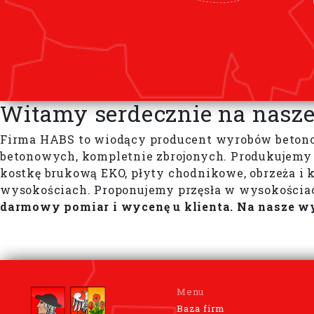
Witamy serdecznie na naszej
Firma HABS to wiodący producent wyrobów betonowy
betonowych, kompletnie zbrojonych. Produkujemy 
kostkę brukową EKO, płyty chodnikowe, obrzeża i k
wysokościach. Proponujemy przęsła w wysokościach
darmowy pomiar i wycenę u klienta.
Na nasze wy
Menu
Baza firm