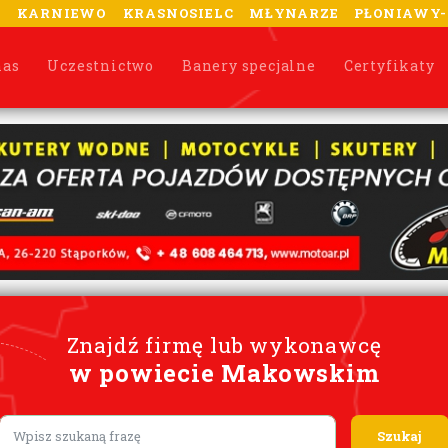
A
KARNIEWO
KRASNOSIELC
MŁYNARZE
PŁONIAWY
nas
Uczestnictwo
Banery specjalne
Certyfikaty
Znajdź firmę lub wykonawcę
w powiecie Makowskim
Lorem ipsum