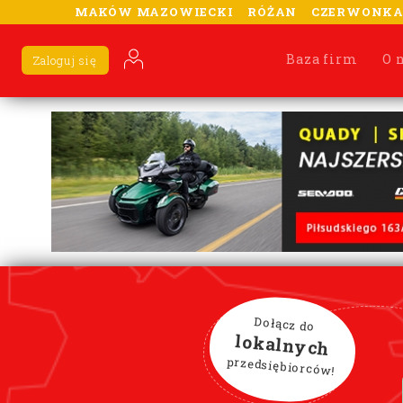
MAKÓW MAZOWIECKI
RÓŻAN
CZERWONK
Baza firm
O 
Zaloguj się
Dołącz do
lokalnych
przedsiębiorców!