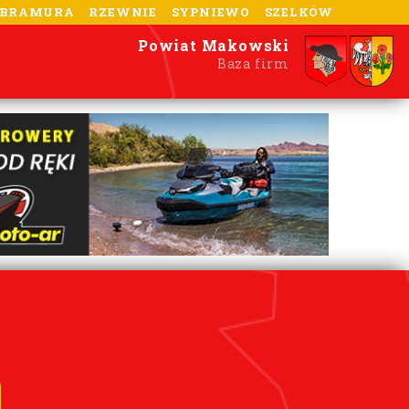
-BRAMURA
RZEWNIE
SYPNIEWO
SZELKÓW
Powiat Makowski
Baza firm