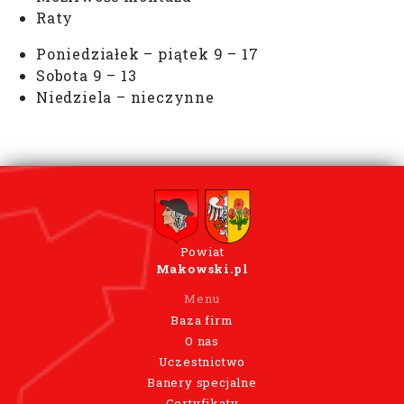
Raty
Poniedziałek – piątek 9 – 17
Sobota 9 – 13
Niedziela – nieczynne
Powiat
Makowski.pl
Menu
Baza firm
O nas
Uczestnictwo
Banery specjalne
Certyfikaty