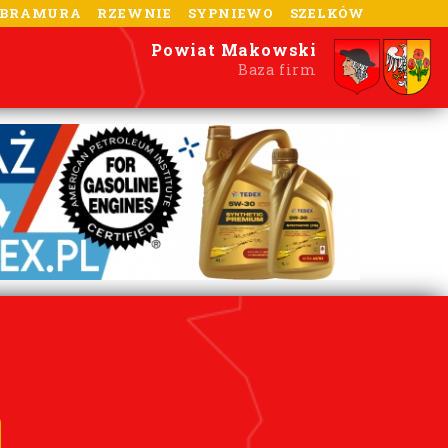
-BRAMURA
RZEWNIE
SYPNIEWO
SZELKÓW
Powiat Makowski
Baza firm