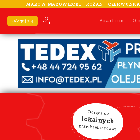
MAKÓW MAZOWIECKI
RÓŻAN
CZERWONK
Baza firm
O 
Zaloguj się
Dołącz do
lokalnych
przedsiębiorców!