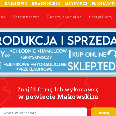
A
KARNIEWO
KRASNOSIELC
MŁYNARZE
PŁONIAWY
nas
Uczestnictwo
Banery specjalne
Certyfikaty
Znajdź firmę lub wykonawcę
w powiecie Makowskim
Lorem ipsum