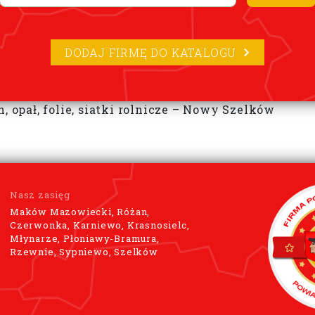
DODAJ FIRMĘ DO KATALOGU
, opał, folie, siatki rolnicze – Nowy Szelków
Nasz zasięg
Maków Mazowiecki, Różan,
Czerwonka, Karniewo, Krasnosielc,
Młynarze, Płoniawy-Bramura,
Rzewnie, Sypniewo, Szelków