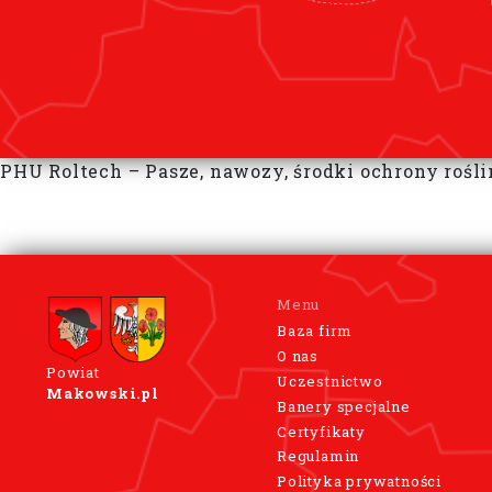
PHU Roltech – Pasze, nawozy, środki ochrony roślin
Menu
Baza firm
O nas
Powiat
Uczestnictwo
Makowski.pl
Banery specjalne
Certyfikaty
Regulamin
Polityka prywatności