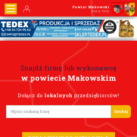
Powiat Makowski
Baza firm
Znajdź firmę lub wykonawcę
w powiecie Makowskim
Dołącz do
lokalnych
przedsiębiorców!
Lorem ipsum