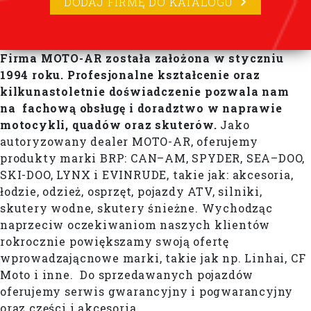
DODAJ FIRMĘ DO KATALOGU
Firma MOTO-AR została założona w styczniu
1994 roku. Profesjonalne kształcenie oraz
kilkunastoletnie doświadczenie pozwala nam
na fachową obsługę i doradztwo w naprawie
motocykli, quadów oraz skuterów.
Jako
autoryzowany dealer MOTO-AR, oferujemy
produkty marki BRP: CAN–AM, SPYDER, SEA–DOO,
SKI-DOO, LYNX i EVINRUDE, takie jak: akcesoria,
łodzie, odzież, osprzęt, pojazdy ATV, silniki,
skutery wodne, skutery śnieżne. Wychodząc
naprzeciw oczekiwaniom naszych klientów
rokrocznie powiększamy swoją ofertę
wprowadzającnowe marki, takie jak np. Linhai, CF
Moto i inne. Do sprzedawanych pojazdów
oferujemy serwis gwarancyjny i pogwarancyjny
oraz części i akcesoria.