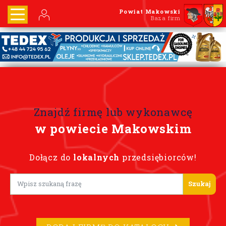
Powiat Makowski
Baza firm
Znajdź firmę lub wykonawcę
w powiecie Makowskim
Dołącz do
lokalnych
przedsiębiorców!
Lorem ipsum