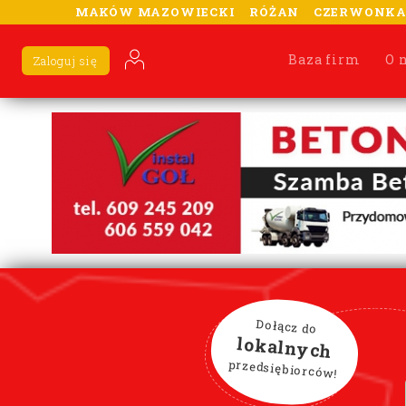
MAKÓW MAZOWIECKI
RÓŻAN
CZERWONK
Baza firm
O 
Zaloguj się
Dołącz do
lokalnych
przedsiębiorców!