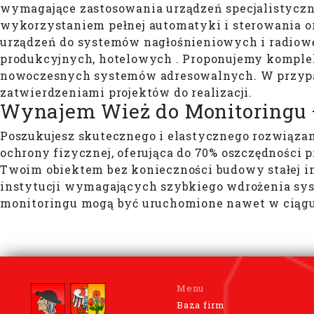
wymagające zastosowania urządzeń specjalistycz
wykorzystaniem pełnej automatyki i sterowania o
urządzeń do systemów nagłośnieniowych i radiow
produkcyjnych, hotelowych . Proponujemy kompl
nowoczesnych systemów adresowalnych. W przy
zatwierdzeniami projektów do realizacji.
Wynajem Wież do Monitoringu 
Poszukujesz skutecznego i elastycznego rozwiąza
ochrony fizycznej, oferująca do 70% oszczędnośc
Twoim obiektem bez konieczności budowy stałej in
instytucji wymagających szybkiego wdrożenia syst
monitoringu mogą być uruchomione nawet w ciągu
Menu
Baza firm