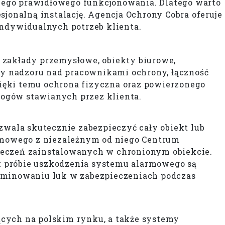
jego prawidłowego funkcjonowania. Dlatego warto
jonalną instalację. Agencja Ochrony Cobra oferuje
ndywidualnych potrzeb klienta.
 zakłady przemysłowe, obiekty biurowe,
y nadzoru nad pracownikami ochrony, łączność
ięki temu ochrona fizyczna oraz powierzonego
ogów stawianych przez klienta.
wala skutecznie zabezpieczyć cały obiekt lub
rmowego z niezależnym od niego Centrum
ieczeń zainstalowanych w chronionym obiekcie.
ek próbie uszkodzenia systemu alarmowego są
iminowaniu luk w zabezpieczeniach podczas
ących na polskim rynku, a także systemy