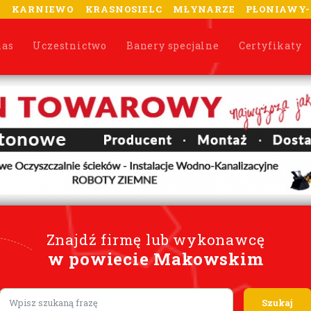
A
KARNIEWO
KRASNOSIELC
MŁYNARZE
PŁONIAWY
nas
Uczestnictwo
Banery specjalne
Certyfikaty
Znajdź firmę lub wykonawcę
w powiecie Makowskim
Lorem ipsum