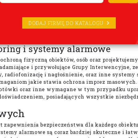
DODAJ FIRMĘ DO KATALOGU
oring i systemy alarmowe
ochroną fizyczną obiektów, osób oraz projektujemy
damiające i przywołujące Grupy Interwencyjne, z
 radiofonizację i nagłośnienie, oraz inne systemy 
wymaganiom jakie stawia ochrona imprez masowych
 gotówki oraz inne wymagane w tym przypadku up
oświadczeniem, posiadających wszystkie niezbędn
owych
 zapewnienia bezpieczeństwa dla każdego obiektu,
stemy alarmowe są coraz bardziej skuteczne i łatw