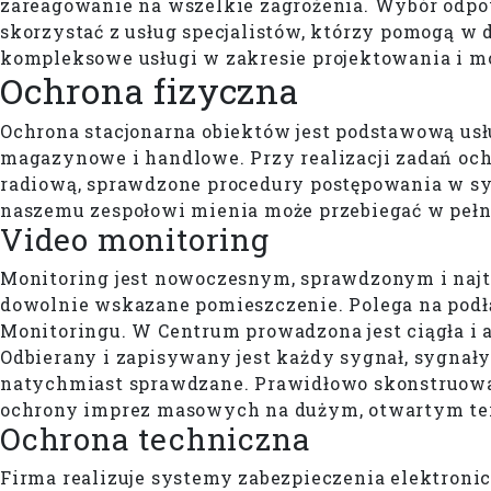
zareagowanie na wszelkie zagrożenia. Wybór odpo
skorzystać z usług specjalistów, którzy pomogą w 
kompleksowe usługi w zakresie projektowania i 
Ochrona
fizyczna
Ochrona stacjonarna obiektów jest podstawową usł
magazynowe i handlowe. Przy realizacji zadań oc
radiową, sprawdzone procedury postępowania w sy
naszemu zespołowi mienia może przebiegać w pełn
Video monitoring
Monitoring jest nowoczesnym, sprawdzonym i najt
dowolnie wskazane pomieszczenie. Polega na pod
Monitoringu. W Centrum prowadzona jest ciągła i
Odbierany i zapisywany jest każdy sygnał, sygnały
natychmiast sprawdzane. Prawidłowo skonstruow
ochrony imprez masowych na dużym, otwartym te
Ochrona techniczna
Firma realizuje systemy zabezpieczenia elektron