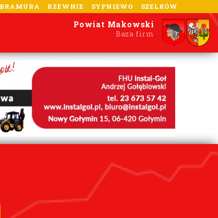
-BRAMURA
RZEWNIE
SYPNIEWO
SZELKÓW
Powiat Makowski
Baza firm