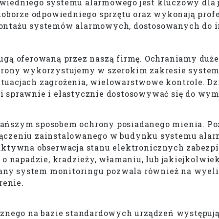
wiedniego systemu alarmowego jest kluczowy dla 
doborze odpowiedniego sprzętu oraz wykonają profes
montażu systemów alarmowych, dostosowanych do i
ugą oferowaną przez naszą firmę. Ochraniamy duże
hrony wykorzystujemy w szerokim zakresie system
tuacjach zagrożenia, wielowarstwowe kontrole. Dz
i sprawnie i elastycznie dostosowywać się do wym
ańszym sposobem ochrony posiadanego mienia. Poz
łączeniu zainstalowanego w budynku systemu ala
 aktywna obserwacja stanu elektronicznych zabezp
 o napadzie, kradzieży, włamaniu, lub jakiejkolwi
any system monitoringu pozwala również na wyel
renie.
icznego na bazie standardowych urządzeń występuj