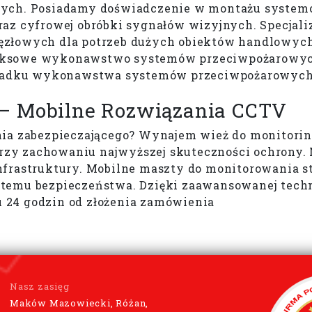
nych. Posiadamy doświadczenie w montażu systemó
raz cyfrowej obróbki sygnałów wizyjnych. Specjal
ęzłowych dla potrzeb dużych obiektów handlowyc
eksowe wykonawstwo systemów przeciwpożarowych
padku wykonawstwa systemów przeciwpożarowych
– Mobilne Rozwiązania CCTV
nia zabezpieczającego? Wynajem wież do monitorin
i przy zachowaniu najwyższej skuteczności ochron
frastruktury. Mobilne maszty do monitorowania st
emu bezpieczeństwa. Dzięki zaawansowanej technol
 24 godzin od złożenia zamówienia
Nasz zasięg
Maków Mazowiecki, Różan,